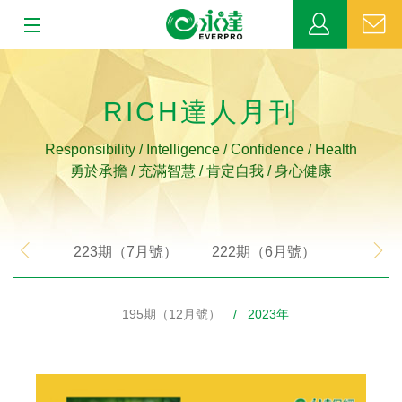
:::
:::
關於永達
RICH達人月刊
業務發展
Responsibility / Intelligence / Confidence / Health
勇於承擔 / 充滿智慧 / 肯定自我 / 身心健康
MDRT
新聞中心
223期（7月號）
222期（6月號）
221期
公益活動
195期（12月號）
/ 2023年
客戶服務
網站連結