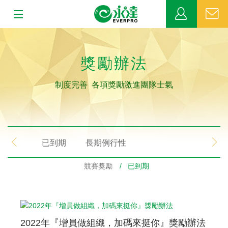
:::
:::
關於永達
獎勵辦法
業務發展
制度完善 各項獎勵激進團隊士氣
MDRT
新聞中心
已到期
長期例行性
公益活動
競賽獎勵
/ 已到期
客戶服務
網站連結
2022年『增員做組織，加碼來挺你』獎勵辦法